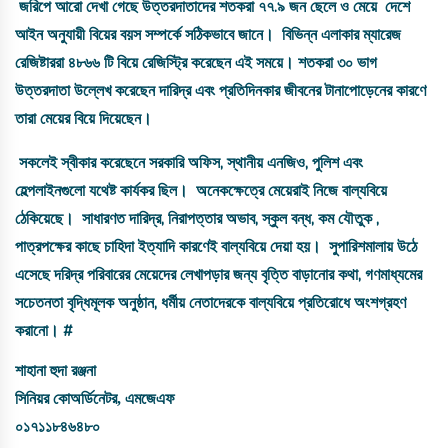
জরিপে
আরো
দেখা
গেছে
উত্তরদাতাদের
শতকরা
৭৭
.
৯
জন
ছেলে
ও
মেয়ে
দেশে
আইন
অনুযায়ী
বিয়ের
বয়স
সম্পর্কে
সঠিকভাবে
জানে
।
বিভিন্ন
এলাকার
ম্যারেজ
রেজিষ্টাররা
৪৮৬৬
টি
বিয়ে
রেজিস্ট্রি
করেছেন
এই
সময়ে
।
শতকরা
৩০
ভাগ
উত্তরদাতা
উল্লেখ
করেছেন
দারিদ্র
এবং
প্রতিদিনকার
জীবনের
টানাপোড়েনের
কারণে
তারা
মেয়ের
বিয়ে
দিয়েছেন
।
সকলেই
স্বীকার
করেছেনে
সরকারি
অফিস
,
স্থানীয়
এনজিও
,
পুলিশ
এবং
হেল্পলাইনগুলো
যথেষ্ট
কার্যকর
ছিল
।
অনেকক্ষেত্রে
মেয়েরাই
নিজে
বাল্যবিয়ে
ঠেকিয়েছে
।
সাধারণত
দারিদ্র
,
নিরাপত্তার
অভাব
,
স্কুল
বন্ধ
,
কম
যৌতুক
,
পাত্রপক্ষের
কাছে
চাহিদা
ইত্যাদি
কারণেই
বাল্যবিয়ে
দেয়া
হয়
।
সুপারিশমালায়
উঠে
এসেছে
দরিদ্র
পরিবারের
মেয়েদের
লেখাপড়ার
জন্য
বৃত্তি
বাড়ানোর
কথা
,
গণমাধ্যমের
সচেতনতা
বৃদ্ধিমূলক
অনুষ্ঠান
,
ধর্মীয়
নেতাদেরকে
বাল্যবিয়ে
প্রতিরোধে
অংশগ্রহণ
করানো
।
#
শাহানা
হুদা
রঞ্জনা
সিনিয়র
কোঅর্ডিনেটর
,
এমজেএফ
০১৭১১৮৪৬৪৮০