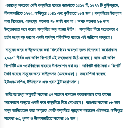
এরমধ্যে
সবচেয়ে
বেশি
বাল্যবিয়ে
হয়েছে
বরগুণাতে
১৫১২
টি
,
১২৭২
টি
কুড়িগ্রামে
,
নীলফামারিতে
১২২২
,
লক্ষীপুরে
১০৪১
এবং
কুষ্টিয়াতে
৮৮৪
জন
।
বাল্যবিয়ের
উদ্যোগ
যারা
নিয়েছেন
,
এরমধ্যে
শতকরা
৭৮
জনই
বাবা
মা
।
অথচ
শতকরা
৯৬
ভাগ
উত্তরদাতা
মনে
করেন
,
বাল্যবিয়ে
বন্ধ
হওয়া
উচিৎ
।
বাল্যবিয়ে
নিয়ে
সচেতনতা
ও
চর্চার
মধ্যে
বড়
ধরণের
একটা
পার্থক্য
পরিলক্ষিত
হয়েছে
এই
জরিপের
মাধ্যমে
।
মানুষের
জন্য
ফাউন্ডেশনের
করা
‘‘
বাল্যবিয়ের
অবস্থা
দ্রুত
বিশ্লেষণ
:
করোনাকাল
২০২০
”
শীর্ষক
এক
জরিপ
রিপোর্টে
এই
তথ্যগুলো
উঠে
এসেছে
।
আজ
এই
জরিপ
রিপোর্টটি
এক
ওয়েবিনারের
মাধ্যমে
উপস্থাপন
করা
হয়
।
জরিপটি
পরিচালনা
ও
রিপোর্ট
তৈরি
করেছে
মানুষের
জন্য
ফাউন্ডেশন
(
এমজেএফ
)
।
সহযোগিতা
করেছে
ইউএনএফপিএ
,
ইউনিসেফ
এবং
প্ল্যান
ইন্টারন্যাশনাল
।
জরিপের
তথ্য
অনুযায়ী
শতকরা
৩৭
শতাংশ
বলেছেন
করোনাকালে
তারা
তাদের
আশেপাশে
অন্তত
একটি
করে
বাল্যবিয়ে
বিয়ে
দেখেছেন
।
বরগুণার
শতকরা
৮৮
ভাগ
মানুষ
জানিয়েছেন
তারা
অন্তত
একটি
বাল্যবিয়ে
প্রত্যক্ষ
করেছেন
এইসময়ে
,
লক্ষীপুরে
শতকরা
৬৩
,
খুলনা
ও
নীলফামারিতে
শতকরা
৫৬
জন
।