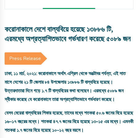
করোনাকালে দেশে বাল্যবিয়ে হয়েছে ১৩৮৮৬ টি,
এরমধ্যে অপ্রত্যাশিতভাবে গর্ভধারণ করেছে ৫০৮৯ জন
Press Release
ঢাকা
,
১১
মার্চ
,
২০২১
:
করোনাকালে
অর্থাৎ
এপ্রিল
থেকে
অক্টোবর
পর্যন্ত
,
এই
সাত
মাসে
দেশের
২১
টি
জেলার
৮৪
উপজেলায়
১৩৮৮৬
টি
বাল্যবিয়ে
হয়েছে
।
উত্তরদাতারা
দিনে
গড়ে
১
.
৭
টি
বাল্যবিয়ের
কথা
বলেছেন
।
এরমধ্যে
৫০৮৯
জন
স্বীকার
করেছে
যে
করোনাকালে
তারা
অপ্রত্যাশিতভাবে
গর্ভধারণ
করেছে
।
যেসব
মেয়েরা
বাল্যবিয়ের
শিকার
হয়েছে
,
তাদের
মধ্যে
শতকরা
৫০
.
৬
জনের
বিয়ে
হয়েছে
১৬
–
১৭
বছরের
মধ্যে
।
শতকরা
৪৭
.
৭
জনের
বিয়ে
হয়েছে
১৩
–
১৫
এর
মধ্যে
।
এমনকী
শতকরা
১
.
৭
জনের
বিয়ে
হয়েছে
১০
–
১২
বছর
বয়সে
।