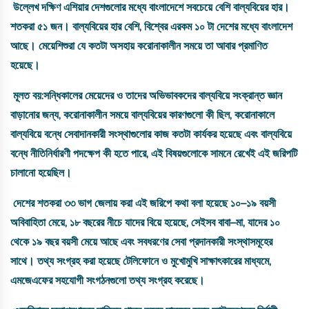
উল্লেখ
দক্ষিণ
এশিয়ার
দেশগুলোর
মধ্যে
বাংলাদেশে
সবচেয়ে
বেশি
বাল্যবিয়ের
হার
।
শতকরা
৫১
জন
।
বাল্যবিয়ের
হার
বেশি
,
বিশ্বের
এরকম
১০
টা
দেশের
মধ্যে
বাংলাদেশ
আছে
।
মেয়েশিশুরা
যে
কতটা
অসহায়
করোনাকালীন
সময়ে
তা
আবার
প্রমাণিত
হয়েছে
।
মূলত
বয়
:
সন্ধিকালের
মেয়েদের
ও
তাদের
অভিভাবকদের
বাল্যবিয়ে
সংক্রান্ত
জ্ঞান
বাড়ানোর
জন্য
,
করোনাকালীন
সময়ে
বাল্যবিয়ের
কারণগুলো
কী
ছিল
,
করোনাকালে
বাল্যবিয়ে
বন্ধে
সেবাদানকারী
সংস্থাগুলোর
কাজ
কতটা
কার্যকর
হয়েছে
এবং
বাল্যবিয়ে
বন্ধে
নীতিনির্ধারণী
পদক্ষেপ
কী
হতে
পারে
,
এই
বিষয়গুলোকে
সামনে
রেখেই
এই
জরিপটি
চালানো
হয়েছিল
।
দেশের
শতকরা
৩৩
ভাগ
জেলায়
করা
এই
জরিপে
কথা
বলা
হয়েছে
১০
–
১৯
বয়সী
অবিবাহিতা
মেয়ে
,
১৮
বছরের
নীচে
যাদের
বিয়ে
হয়েছে
,
সেইসব
বাবা
–
মা
,
যাদের
১০
থেকে
১৯
বছর
বয়সী
মেয়ে
আছে
এবং
সবধরণের
সেবা
প্রদানকারী
সংস্থাসমূহের
সাথে
।
তথ্য
সংগ্রহ
করা
হয়েছে
টেলিফোনে
ও
মুখোমুখি
সাক্ষাৎকারের
মাধ্যমে
,
এমজেএফের
সহযোগী
সংগঠনগুলো
তথ্য
সংগ্রহ
করেছে
।