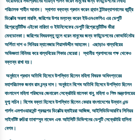
ওয়েবিনারে
সভাপ্রধানের
দায়িত্ব
পালন
করেন
মানুষের
জন্য
ফাউন্ডেশনের
নির্বাহী
পরিচালক
শাহীন
আনাম
।
স্বাগত
বক্তব্য
প্রদান
করেন
প্ল্যান
ইন্টারন্যাশনালের
কান্ট্রি
ডিরেক্টর
অরলা
মারফি
,
জরিপের
উপর
মন্তব্য
করেন
ইউএনএফপিএ
এর
ডেপুটি
রিপ্রেসেন্টিটিভ
এইকো
নারিতা
ও
ইউনিসেফের
ডেপুটি
রিপ্রেসেন্টিটিভ
ভীরা
মেনডোনকা
।
জরিপের
বিষয়বস্তু
তুলে
ধরেন
মানুষের
জন্য
ফাউন্ডেশনের
কোঅর্ডিনেটর
অর্পিতা
দাশ
ও
সিনিয়র
ম্যানেজার
গিয়াসউদ্দীন
আহমেদ
।
এছাড়াও
বাল্যবিয়ের
অভিজ্ঞতা
বিনিময়
করে
বাল্যবিয়ের
শিকার
মেয়েরা
।
স্থানীয়
প্রশাসনের
পক্ষ
থেকেও
বক্তব্য
রাখা
হয়
।
অনুষ্ঠানে
প্রধান
অতিথি
হিসেবে
উপস্থিত
ছিলেন
মহিলা
বিষয়ক
অধিদপ্তরের
মহাপরিচালক
জনাব
রাম
চন্দ্র
দাস
।
অনুষ্ঠানে
বিশেষ
অতিথি
হিসেবে
উপস্থিত
ছিলেন
বাংলাদেশ
মহিলা
পরিষদের
জেনারেল
সেক্রেটারি
মালেকা
বানু
,
মহিলা
ও
শিশু
মন্ত্রণালয়ের
যুগ্ম
সচিব
।
বিশেষ
বক্তা
হিসেবে
উপস্থিত
ছিলেন
কেয়ার
বাংলাদেশের
উম্যান
এন্ড
গার্লস
এমপাওয়ারমেন্ট
প্রকল্পের
ডিরেক্টর
হুমাইয়রা
আজিজ
,
আইসিডিডিআরবি
’
র
সিনিয়র
সাইনটিষ্ট
রুচিরা
তাবাস্সুম
নাভেদ
এবং
আইসিটি
ডিভিশনের
ডেপুটি
সেক্রেটারি
হাসিনা
বেগম
।