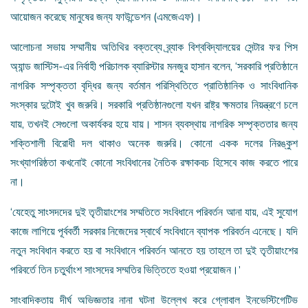
আয়োজন করেছে মানুষের জন্য ফাউন্ডেশন (এমজেএফ)।
আলোচনা সভায় সম্মানীয় অতিথির বক্তব্যে ব্র্যাক বিশ্ববিদ্যালয়ের সেন্টার ফর পিস
অ্যান্ড জাস্টিস-এর নির্বাহী পরিচালক ব্যারিস্টার মনজুর হাসান বলেন, ‘সরকারি প্রতিষ্ঠানে
নাগরিক সম্পৃক্ততা বৃদ্ধির জন্য বর্তমান পরিস্থিতিতে প্রাতিষ্ঠানিক ও সাংবিধানিক
সংস্কার দুটোই খুব জরুরি। সরকারি প্রতিষ্ঠানগুলো যখন রাষ্ট্র ক্ষমতার নিয়ন্ত্রণে চলে
যায়, তখনই সেগুলো অকার্যকর হয়ে যায়। শাসন ব্যবস্থায় নাগরিক সম্পৃক্ততার জন্য
শক্তিশালী বিরোধী দল থাকাও অনেক জরুরি। কোনো একক দলের নিরঙ্কুশ
সংখ্যাগরিষ্ঠতা কখনোই কোনো সংবিধানের নৈতিক রক্ষাকবচ হিসেবে কাজ করতে পারে
না।
‘যেহেতু সাংসদদের দুই তৃতীয়াংশের সম্মতিতে সংবিধানে পরিবর্তন আনা যায়, এই সুযোগ
কাজে লাগিয়ে পূর্ববর্তী সরকার নিজেদের স্বার্থে সংবিধানে ব্যাপক পরিবর্তন এনেছে। যদি
নতুন সংবিধান করতে হয় বা সংবিধানে পরিবর্তন আনতে হয় তাহলে তা দুই তৃতীয়াংশের
পরিবর্তে তিন চতুর্থাংশ সাংসদের সম্মতির ভিত্তিতে হওয়া প্রয়োজন।’
সাংবাদিকতায় দীর্ঘ অভিজ্ঞতার নানা ঘটনা উল্লেখ করে গ্লোবাল ইনভেস্টিগেটিভ