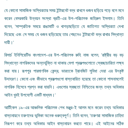
যে কোনো সামাজিক অস্থিরতার সময় ইন্টারনেট বন্ধ রাখলে গুজব ছড়িয়ে পড়ে বলে মনে
করেন বেসরকারি উন্নয়ন সংস্থা ব্রতী-এর উপ-পরিচালক জহিরুল ইসলাম। তিনি
বলেন, ‘সাম্প্রতিক সময়ে রাঙামাটি ও খাগড়াছড়িতে যে জাতিগত অস্থিরতা দেখা
দিয়েছে এবং সে সময় যে গুজব ছড়িয়েছে তার পেছনেও ইন্টারনেট বন্ধ রাখার সিদ্ধান্ত
দায়ী।’
রিসার্চ ইনিশিয়েটিভ বাংলাদেশ-এর উপ-পরিচালক রুহি নাজ বলেন, ‘রাষ্ট্রীয় বড় বড়
সিদ্ধান্তে নাগরিকদের অন্তর্ভুক্তি না থাকায় মেগা প্রকল্পগুলোতে স্বেচ্ছাচারিতা লক্ষ্য
করা যায়। রূপপুর পারমাণবিক কেন্দ্র, ভারতকে ট্রানজিট সুবিধা দেয়া এর উৎকৃষ্ট
উদাহরণ। কেনো এবং কীভাবে প্রকল্পগুলো বাস্তবায়িত হয়েছে তা কোনো শাসনামলেই
নাগরিক হিসেবে প্রশ্ন করা যায়নি। এগুলোর স্বচ্ছতা নিশ্চিতের জন্য তথ্য অধিকার
আইন খুবই উপযোগী একটি মাধ্যম।’
আর্টিকেল ১৯-এর আঞ্চলিক পরিচালক শেখ মঞ্জুর-ই আলম মনে করেন তথ্য অধিকার
বাস্তবায়নে তরুণদের ভূমিকা অনেক গুরুত্বপূর্ণ। তিনি বলেন, ‘তরুণরা সামাজিক চাহিদা
নিরূপণ করে তথ্য অধিকার আইন বাস্তবায়ন করতে পারে। এই আইনের সঠিক