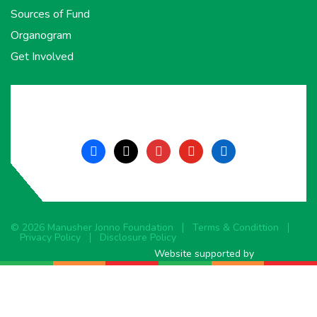
Sources of Fund
Organogram
Get Involved
facebook
x
instagram
youtube
linkedin
© 2026 Manusher Jonno Foundation
Terms & Condittion
Privacy Policy
Disclosure Policy
Website supported by