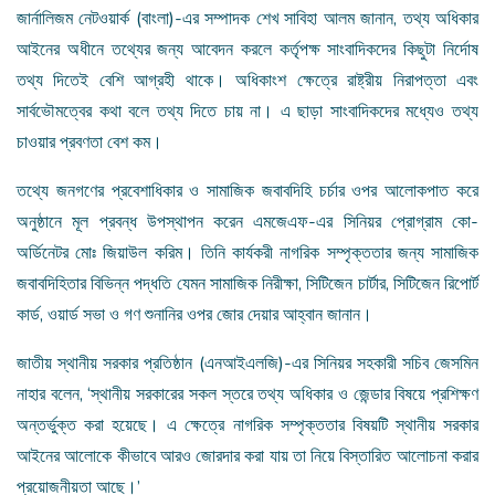
জার্নালিজম নেটওয়ার্ক (বাংলা)-এর সম্পাদক শেখ সাবিহা আলম জানান, তথ্য অধিকার
আইনের অধীনে তথ্যের জন্য আবেদন করলে কর্তৃপক্ষ সাংবাদিকদের কিছুটা নির্দোষ
তথ্য দিতেই বেশি আগ্রহী থাকে। অধিকাংশ ক্ষেত্রে রাষ্ট্রীয় নিরাপত্তা এবং
সার্বভৌমত্বের কথা বলে তথ্য দিতে চায় না। এ ছাড়া সাংবাদিকদের মধ্যেও তথ্য
চাওয়ার প্রবণতা বেশ কম।
তথ্যে জনগণের প্রবেশাধিকার ও সামাজিক জবাবদিহি চর্চার ওপর আলোকপাত করে
অনুষ্ঠানে মূল প্রবন্ধ উপস্থাপন করেন এমজেএফ-এর সিনিয়র প্রোগ্রাম কো-
অর্ডিনেটর মোঃ জিয়াউল করিম। তিনি কার্যকরী নাগরিক সম্পৃক্ততার জন্য সামাজিক
জবাবদিহিতার বিভিন্ন পদ্ধতি যেমন সামাজিক নিরীক্ষা, সিটিজেন চার্টার, সিটিজেন রিপোর্ট
কার্ড, ওয়ার্ড সভা ও গণ শুনানির ওপর জোর দেয়ার আহ্বান জানান।
জাতীয় স্থানীয় সরকার প্রতিষ্ঠান (এনআইএলজি)-এর সিনিয়র সহকারী সচিব জেসমিন
নাহার বলেন, ‘স্থানীয় সরকারের সকল স্তরে তথ্য অধিকার ও জেন্ডার বিষয়ে প্রশিক্ষণ
অন্তর্ভুক্ত করা হয়েছে। এ ক্ষেত্রে নাগরিক সম্পৃক্ততার বিষয়টি স্থানীয় সরকার
আইনের আলোকে কীভাবে আরও জোরদার করা যায় তা নিয়ে বিস্তারিত আলোচনা করার
প্রয়োজনীয়তা আছে।’