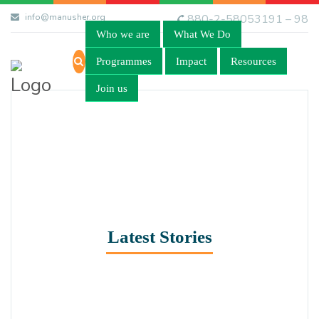
info@manusher.org
880-2-58053191 – 98
Who we are
What We Do
Programmes
Impact
Resources
Join us
Latest Stories