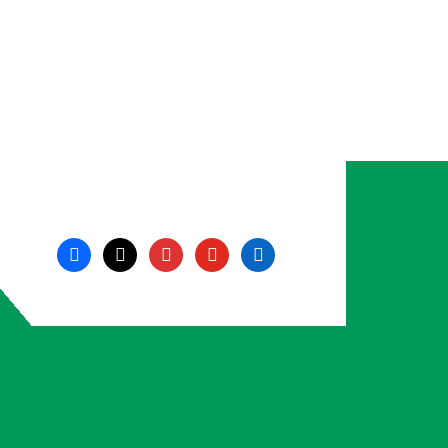
facebook
x
instagram
youtube
linkedin