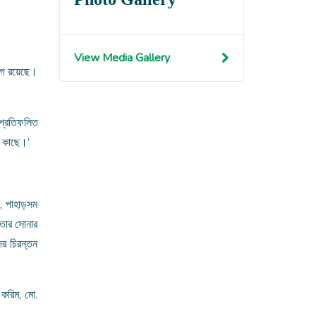
View Media Gallery
যোগ রয়েছে।
ে প্রতিফলিত
র কাছে।’
য়, পাহাড়সম
 তার সোনার
ের চিরন্তন
 করিম, মো.