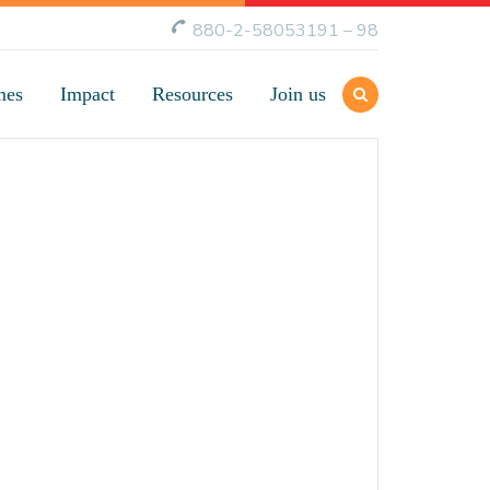
880-2-58053191 – 98
mes
Impact
Resources
Join us