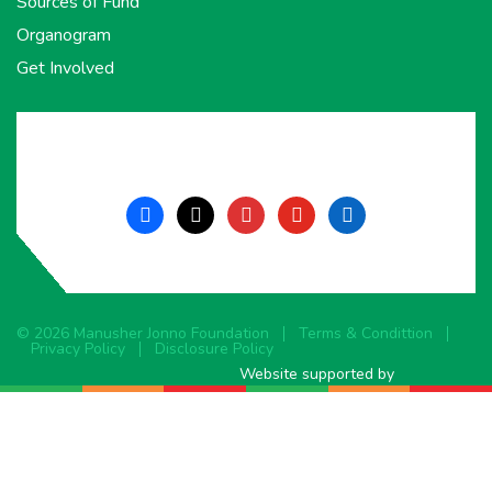
Sources of Fund
Organogram
Get Involved
facebook
x
instagram
youtube
linkedin
© 2026 Manusher Jonno Foundation
Terms & Condittion
Privacy Policy
Disclosure Policy
Website supported by