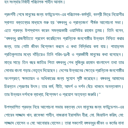
হন সংস্থার নির্বাহী পরিচালক শাহীন আনাম।
প্রদর্শনী শেষে মানুষের জন্য ফাউন্ডেশন-এর পরিচালক-কর্মসূচি, বনশ্রী মিত্র নিয়োগীর
স্বাগত বক্তব্যের মাধ্যমে শুরু হয় ‘বঙ্গবন্ধু ও প্রান্তজন’ শীর্ষক আলোচনা সভা।
এতে প্রবন্ধ উপস্থাপন করেন সমন্বয়কারী ওয়াসিউর রহমান তন্ময়। তিনি বলেন,
”বঙ্গবন্ধু রাজনীতিতে প্রবেশ করেছিলেন প্রান্তিক জনগোষ্ঠীর উন্নয়ন নিশ্চিত করার
জন্য, তার গোটা জীবন বিশ্লেষণ করলে এ কথা নির্দ্বিধায় বলা যায়। পাহাড়সম
প্রতিকূলতার মধ্যে দাঁড়িয়েও তিনি গরিব-দুঃখী ও শ্রমজীবী মানুষের কথা বলেছেন।
মাত্র সাড়ে তিন বছর জাতির পিতা বঙ্গবন্ধু শেখ মুজিবুর রহমান বাংলাদেশ তথা তার
সোনার বাংলা গড়ার নেতৃত্ব দিয়েছেন। দেশের উন্নয়নের ক্ষেত্রে প্রান্তিক জনগোষ্ঠীর
অংশগ্রহণ, ক্ষমতায়ন ও অধিকারের জন্য সুযোগ সৃষ্টি করেছেন। বঙ্গবন্ধু আমাদের
চিরন্তন প্রেরণার উৎস। তার কর্ম, নীতি, আদর্শ ও দর্শন বেঁচে থাকবে অনন্তকাল।
তার উন্নয়ন দর্শনকে ব্যাখ্যা, বিশ্লেষণ ও প্রয়োগ অত্যন্ত জরুরি।”
উপস্থাপিত প্রবন্ধ নিয়ে আলোচনা সভায় বক্তব্য দেন মানুষের জন্য ফাউন্ডেশন-এর
শোয়েব সাজ্জাদ খান, রাফেজা শাহীন, নাজরানা ইয়াসমিন হীরা, মো. জিয়াউল করিম, মো:
সাজ্জাদ হোসেন ও মো: আনোয়ার হোসেন। তারা সকলেই বঙ্গবন্ধুর জীবন ও কর্মের নানা