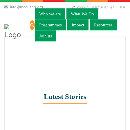
info@manusher.org
880-2-58053191 – 98
Who we are
What We Do
Programmes
Impact
Resources
Join us
Latest Stories