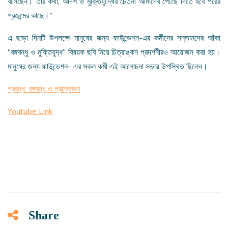
বলেছেন। তাঁর কথা, আদর্শ ও মুক্তিযুদ্ধের চেতনা আমাদের পৌঁছে দিতে হবে পরের
প্রজন্মের কাছে।”
এ ছাড়া দিনটি উপলক্ষে মানুষের জন্য ফাউন্ডেশন-এর কর্মীদের সন্তানদের আঁকা
‘‘বঙ্গবন্ধু ও মুক্তিযুদ্ধ” বিষয়ক ছবি নিয়ে চিত্রাঙ্কন প্রদর্শনীরও আয়োজন করা হয়।
মানুষের জন্য ফাউন্ডেশন- এর সকল কর্মী এই আলোচনা সভায় উপস্থিত ছিলেন।
প্রবন্ধ: বঙ্গবন্ধু ও প্রান্তজন
Youtube Link
Share